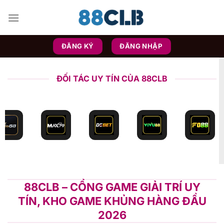
Bỏ
qua
nội
dung
ĐĂNG KÝ
ĐĂNG NHẬP
ĐỐI TÁC UY TÍN CỦA 88CLB
88CLB – CỔNG GAME GIẢI TRÍ UY
TÍN, KHO GAME KHỦNG HÀNG ĐẦU
2026