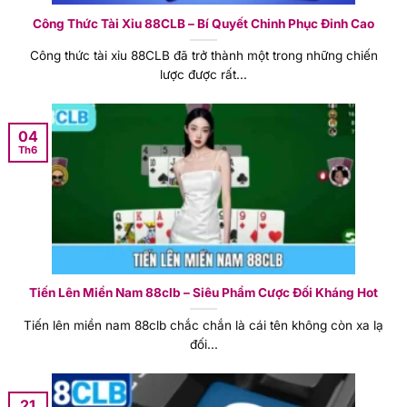
Công Thức Tài Xỉu 88CLB – Bí Quyết Chinh Phục Đỉnh Cao
Công thức tài xỉu 88CLB đã trở thành một trong những chiến
lược được rất...
04
Th6
Tiến Lên Miền Nam 88clb – Siêu Phẩm Cược Đối Kháng Hot
Tiến lên miền nam 88clb chắc chắn là cái tên không còn xa lạ
đối...
21