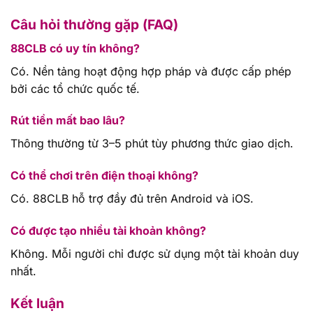
Câu hỏi thường gặp (FAQ)
88CLB có uy tín không?
Có. Nền tảng hoạt động hợp pháp và được cấp phép
bởi các tổ chức quốc tế.
Rút tiền mất bao lâu?
Thông thường từ 3–5 phút tùy phương thức giao dịch.
Có thể chơi trên điện thoại không?
Có. 88CLB hỗ trợ đầy đủ trên Android và iOS.
Có được tạo nhiều tài khoản không?
Không. Mỗi người chỉ được sử dụng một tài khoản duy
nhất.
Kết luận