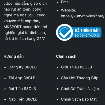
Email:
cược hấp dẫn, giao dịch
nạp rút an toàn, công
Website:
nghệ mã hóa SSL, cùng
https://kuttymovies7.me/
khuyến mãi nạp đầu,
MKSPORT mang đến trải
nghiệm giải trí đỉnh cao,
hỗ trợ khách hàng 24/7.
Hướng dẫn
Chính sách
Đăng Ký 88CLB
Giới Thiệu 88CLB
Tải App 88CLB
Câu Hỏi Thường Gặp
Rút Tiền 88CLB
Chơi Có Trách Nhiệm
Nạp Tiền 88CLB
Chính Sách Bảo Mật