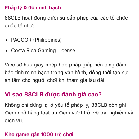
Pháp lý & độ minh bạch
88CLB hoạt động dưới sự cấp phép của các tổ chức
quốc tế như:
PAGCOR (Philippines)
Costa Rica Gaming License
Việc sở hữu giấy phép hợp pháp giúp nền tảng đảm
bảo tính minh bạch trong vận hành, đồng thời tạo sự
an tâm cho người chơi khi tham gia lâu dài.
Vì sao 88CLB được đánh giá cao?
Không chỉ dừng lại ở yếu tố pháp lý, 88CLB còn ghi
điểm nhờ hàng loạt ưu điểm vượt trội về trải nghiệm và
dịch vụ.
Kho game gần 1000 trò chơi