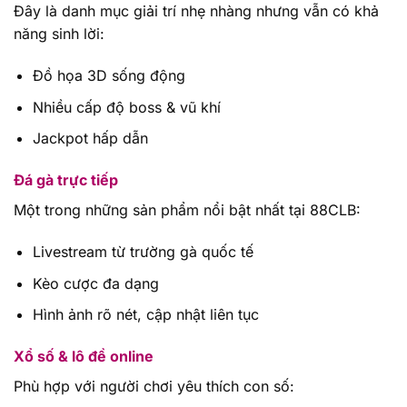
Đây là danh mục giải trí nhẹ nhàng nhưng vẫn có khả
năng sinh lời:
Đồ họa 3D sống động
Nhiều cấp độ boss & vũ khí
Jackpot hấp dẫn
Đá gà trực tiếp
Một trong những sản phẩm nổi bật nhất tại 88CLB:
Livestream từ trường gà quốc tế
Kèo cược đa dạng
Hình ảnh rõ nét, cập nhật liên tục
Xổ số & lô đề online
Phù hợp với người chơi yêu thích con số: