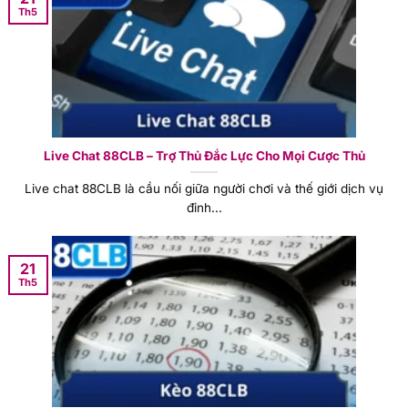
Th5
Live Chat 88CLB – Trợ Thủ Đắc Lực Cho Mọi Cược Thủ
Live chat 88CLB là cầu nối giữa người chơi và thế giới dịch vụ
đỉnh...
21
Th5