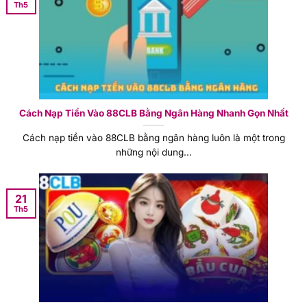
Th5
Cách Nạp Tiền Vào 88CLB Bằng Ngân Hàng Nhanh Gọn Nhất
Cách nạp tiền vào 88CLB bằng ngân hàng luôn là một trong
những nội dung...
21
Th5