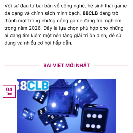
Với sự đầu tư bài bản về công nghệ, hệ sinh thái game
đa dạng và chính sách minh bạch,
88CLB
đang trở
thành một trong những cổng game đáng trải nghiệm
trong năm 2026. Đây là lựa chọn phù hợp cho những
ai đang tìm kiếm một nền tảng giải trí ổn định, dễ sử
dụng và nhiều cơ hội hấp dẫn.
BÀI VIẾT MỚI NHẤT
04
Th6