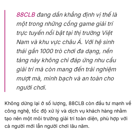
88CLB
đang dần khẳng định vị thế là
một trong những cổng game giải trí
trực tuyến nổi bật tại thị trường Việt
Nam và khu vực châu Á. Với hệ sinh
thái gần 1000 trò chơi đa dạng, nền
tảng này không chỉ đáp ứng nhu cầu
giải trí mà còn mang đến trải nghiệm
mượt mà, minh bạch và an toàn cho
người chơi.
Không dừng lại ở số lượng, 88CLB còn đầu tư mạnh về
công nghệ, tốc độ xử lý và dịch vụ khách hàng nhằm
tạo nên một môi trường giải trí toàn diện, phù hợp với
cả người mới lẫn người chơi lâu năm.