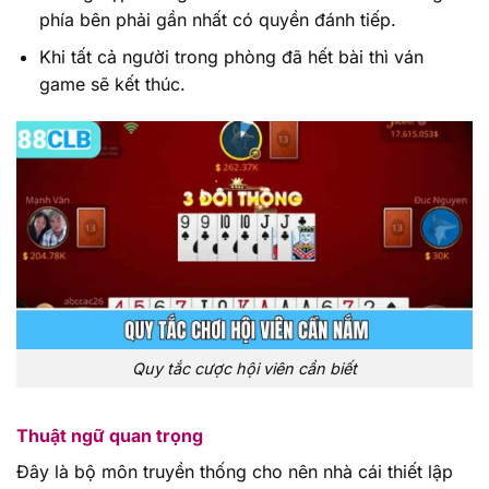
phía bên phải gần nhất có quyền đánh tiếp.
Khi tất cả người trong phòng đã hết bài thì ván
game sẽ kết thúc.
Quy tắc cược hội viên cần biết
Thuật ngữ quan trọng
Đây là bộ môn truyền thống cho nên nhà cái thiết lập