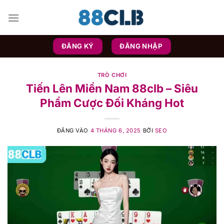
Bỏ
qua
nội
dung
ĐĂNG KÝ
ĐĂNG NHẬP
TRÒ CHƠI
Tiến Lên Miền Nam 88clb – Siêu
Phẩm Cược Đối Kháng Hot
ĐĂNG VÀO
4 THÁNG 6, 2025
BỞI
SEO