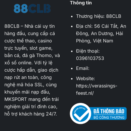
Thông tin
Thương hiệu: 88CLB
Địa chỉ: 56 Cái Tắt, An
88CLB
– Nhà cái uy tín
Đông, An Dương, Hải
hàng đầu, cung cấp cá
Phòng, Việt Nam
cược thể thao, casino
trực tuyến, slot game,
Điện thoại:
bắn cá, đá gà Thomo, và
0396103753
xổ số online. Với tỷ lệ
Email:
cược hấp dẫn, giao dịch
nạp rút an toàn, công
Website:
nghệ mã hóa SSL, cùng
https://verassings-
khuyến mãi nạp đầu,
feest.nl/
MKSPORT mang đến trải
nghiệm giải trí đỉnh cao,
hỗ trợ khách hàng 24/7.