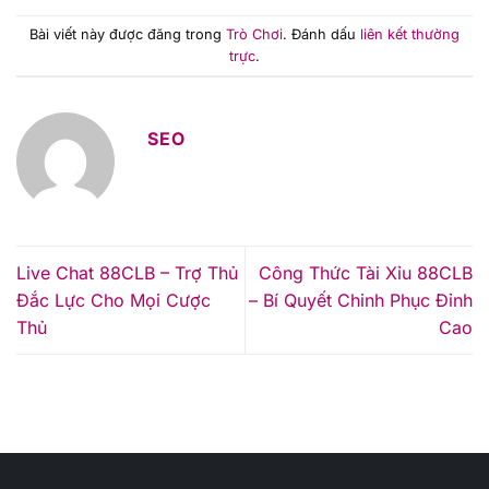
Bài viết này được đăng trong
Trò Chơi
. Đánh dấu
liên kết thường
trực
.
SEO
Live Chat 88CLB – Trợ Thủ
Công Thức Tài Xỉu 88CLB
Đắc Lực Cho Mọi Cược
– Bí Quyết Chinh Phục Đỉnh
Thủ
Cao