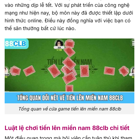
vào những dịp lễ tết. Với sự phát triển của công nghệ
mạng như hiện nay, bộ môn này đã được thiết lập dưới
hình thức online. Điều này đồng nghĩa với việc bạn có
thể săn thưởng bất cứ lúc nào.
Tổng quan về cửa game tiến lên miền nam 88clb
Luật lệ chơi tiến lên miền nam 88clb chi tiết
Một điều quan trọng mà hội viên cần tuân thủ khi tham